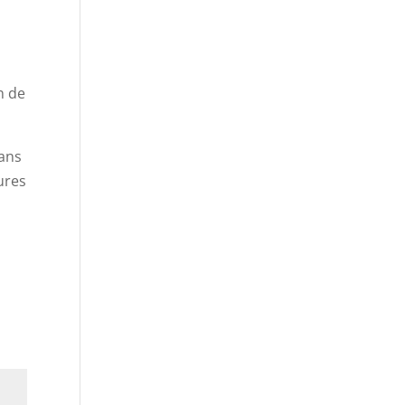
n de
dans
ures