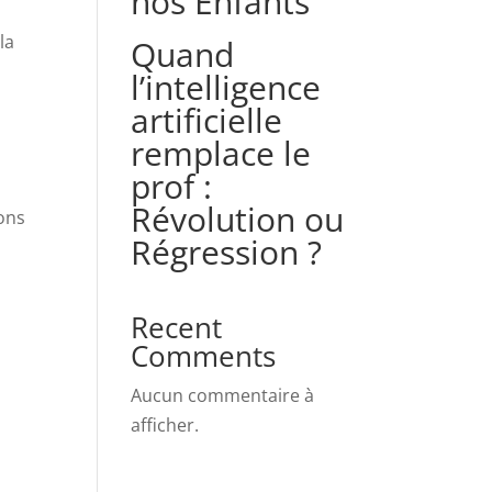
nos Enfants
la
Quand
l’intelligence
artificielle
remplace le
prof :
Révolution ou
ons
Régression ?
Recent
Comments
s
Aucun commentaire à
afficher.